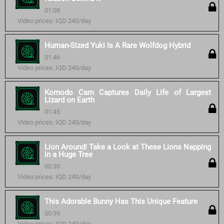
01:08
Video prices: IQD 240/day
Human-Sized Yuki Is A Rare Wolfdog Hybrid
01:46
Video prices: IQD 240/day
Komodo Cam Captures Daily Life of Largest
Lizard on Earth
01:45
Video prices: IQD 240/day
Lion Around! Take a Look at These Lions Napping
in a Huge Tree
00:30
Video prices: IQD 240/day
This Adorable Bunny Has This Unique Feature
00:39
Video prices: IQD 240/day