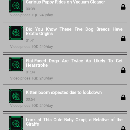
Curious Puppy Rides on Vacuum Cleaner
00:08
Video prices: IQD 240/day
Did You Know These Five Dog Breeds Have
Exotic Origins
01:41
Video prices: IQD 240/day
Flat-Faced Dogs Are Twice As Likely To Get
Heatstroke
01:34
Video prices: IQD 240/day
Kitten boom expected due to lockdown
00:54
Video prices: IQD 240/day
Look at This Cute Baby Okapi, a Relative of the
Giraffe