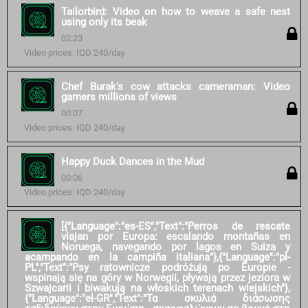
Tailorbird: Video on how to weave a safe nest
using only its beak
02:23
Video prices: IQD 240/day
Chef Burak's cow attacks cameraman: Video
garners millions of views
00:07
Video prices: IQD 240/day
Happy Duck Dances in the Mud
00:06
Video prices: IQD 240/day
[{"Language":"es-ES","Text":"Perros de rescate
viajan por Europa: escalando montañas en
Noruega, navegando por lagos en Suiza y
acampando en la campiña italiana"},{"Language":"pl-
PL","Text":"Psy ratownicze podróżują po Europie -
wspinają się na góry w Norwegii, pływają przez jeziora w
Szwajcarii i biwakują na włoskich terenach wiejskich"},
{"Language":"el-GR","Text":"Τα σκυλιά διάσωσης