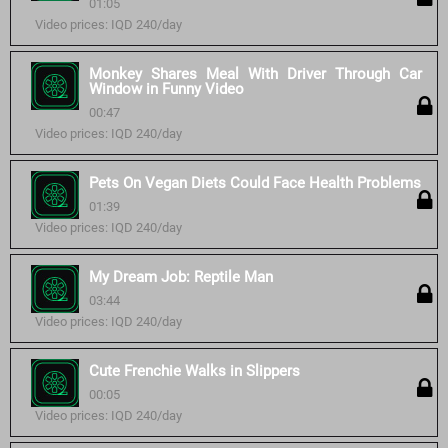
01:05
Video prices: IQD 240/day
Monkey Shares Meal With Driver Through Car
Window in Funny Video
00:47
Video prices: IQD 240/day
Pets On Vegan Diets Could Face Health Problems
01:39
Video prices: IQD 240/day
My Dream Job: Reptile Man
03:44
Video prices: IQD 240/day
Cute Frenchie Walks in Slippers
00:05
Video prices: IQD 240/day