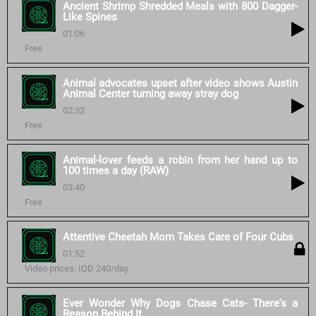
Ancient Shrimp Shredded Meals with 800 Dagger-
Like Spines
01:06
Free
Animal advocates upset after video shows Austin
Animal Center turning away stray dog
02:32
Free
Animal-lover feeds a robin from her hand up to
100 times a day (RAW)
03:40
Free
Attentive Cheetah Mom Takes Care of Four Cubs
01:52
Video prices: IQD 240/day
Ever Wonder Why Dogs Chase Cats- There's a
Reason Behind It