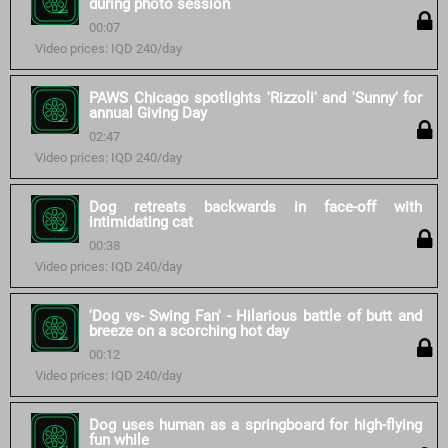
during photo session
00:07
Video prices: IQD 240/day
PAWS Chicago spotlights 'Rizzoli' and 'Sunny' for
annual Giving Day
02:47
Video prices: IQD 240/day
Dog retreats backwards in face-off with
intimidating cat
00:38
Video prices: IQD 240/day
'Dog vs- Swing Fan' - Hilarious battle of butt and
breeze on a scorching hot day
00:12
Video prices: IQD 240/day
Dog uses human as a springboard for high-flying
fun while