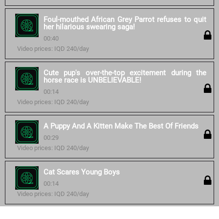
Foul-mouthed African Grey Parrot refuses to quit
her hilarious swearing saga!
00:40
Video prices: IQD 240/day
Cute pup's over-the-top excitement during the
horse race is UNBELIEVABLE!
00:14
Video prices: IQD 240/day
A Puppy And A Kitten Make The Best Of Friends
00:29
Video prices: IQD 240/day
Cat Scares Young Boys
00:14
Video prices: IQD 240/day