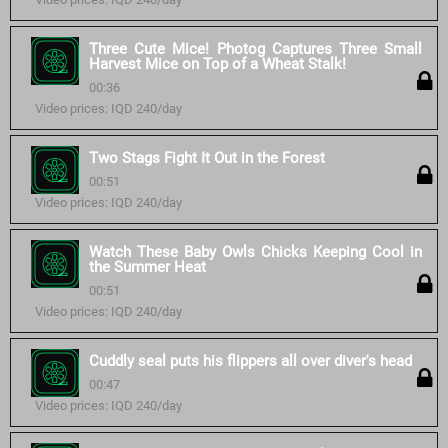
Three Cute Mice! Photog Captures Three Small
Harvest Mice on Top of a Wheat Stalk!
00:36
Video prices: IQD 240/day
Two Stags Fight It Out in the Forest
00:51
Video prices: IQD 240/day
Watch These Baby Owls Chicks Keeping Cool in
the Summer Heat
00:51
Video prices: IQD 240/day
Cuddly seal puts his flippers all over diver's head
00:47
Video prices: IQD 240/day