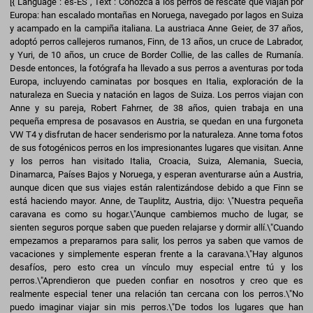
[{"Language":"es-ES","Text":"Conozca a los perros de rescate que viajan por Europa: han escalado montañas en Noruega, navegado por lagos en Suiza y acampado en la campiña italiana. La austriaca Anne Geier, de 37 años, adoptó perros callejeros rumanos, Finn, de 13 años, un cruce de Labrador, y Yuri, de 10 años, un cruce de Border Collie, de las calles de Rumanía. Desde entonces, la fotógrafa ha llevado a sus perros a aventuras por toda Europa, incluyendo caminatas por bosques en Italia, exploración de la naturaleza en Suecia y natación en lagos de Suiza. Los perros viajan con Anne y su pareja, Robert Fahrner, de 38 años, quien trabaja en una pequeña empresa de posavasos en Austria, se quedan en una furgoneta VW T4 y disfrutan de hacer senderismo por la naturaleza. Anne toma fotos de sus fotogénicos perros en los impresionantes lugares que visitan. Anne y los perros han visitado Italia, Croacia, Suiza, Alemania, Suecia, Dinamarca, Países Bajos y Noruega, y esperan aventurarse aún a Austria, aunque dicen que sus viajes están ralentizándose debido a que Finn se está haciendo mayor. Anne, de Tauplitz, Austria, dijo: \"Nuestra pequeña caravana es como su hogar.\"Aunque cambiemos mucho de lugar, se sienten seguros porque saben que pueden relajarse y dormir allí.\"Cuando empezamos a prepararnos para salir, los perros ya saben que vamos de vacaciones y simplemente esperan frente a la caravana.\"Hay algunos desafíos, pero esto crea un vínculo muy especial entre tú y los perros.\"Aprendieron que pueden confiar en nosotros y creo que es realmente especial tener una relación tan cercana con los perros.\"No puedo imaginar viajar sin mis perros.\"De todos los lugares que han visitado, el dúo, junto a su dueña, prefiere Noruega. Anne dijo: \"Puedes disfrutar de la naturaleza de una manera completamente diferente. \"Puedes acampar allí, puedes cocinar fuera, y tus perros pueden estar contigo.\"Es un tipo especial de libertad en Noruega. Es increíble.\"En este momento, es un poco triste para mí porque sé que este año no habrá grandes viajes para nosotros debido a los problemas de salud de mi perro mayor, Finn.\"Así que simplemente nos quedaremos en Austria y disfrutaremos de la naturaleza aquí.\"Añadió: \"Viajamos a través de un país y nunca nos quedamos más de unos días en un solo lugar.\"En 2018, comenzamos a viajar regularmente.\"En 2019, compramos nuestra VW T4 y la convertimos en una pequeña caravana.\"Desde 2018, hemos viajado cada año, varias veces durante algunos días o más semanas a través de diferentes países.\"Anne quisiera que más personas dieran una oportunidad a los perros de rescate en lugar de obtener un perro de un criador. Ella dijo: \"Quería mostrar con mis fotos de Yuri y Finn, lo increíbles que son los perros que puedes encontrar en las organizaciones de rescate.\"Realmente siento que están agradecidos por tener otra oportunidad para una nueva vida.\"Finn y Yuri ahora se han convertido en los mejores amigos gracias a sus personalidades opuestas. Anne dijo: \"Todos los que conocen a Finn nunca piensan que vino de la calle. Es realmente obediente. \"Yuri es un perro realmente encantador, pero es bastante lo opuesto. \"Se pone nervioso fácilmente cuando está en una situación extraña. \"Son una pareja perfecta porque Finn necesita a alguien a su lado para aferrarse.\" Anne hizo una prueba de ADN a los perros para averiguar cuáles son las razas más destacadas en ellos. Ella dijo: \"Finn es un Labrador mezclado con un Fox Terrier y Yuri es un Border Collie mezclado con un perro de ganado australiano y Pirellian Beer Hound. \"Estas razas se encontraron en ellos, pero hay muchas más.\""},{"Language":"pl-PL","Text":"Poznaj psy ratownicze podróżujące po Europie - które wspinały się na góry w Norwegii, pływały przez jeziora w Szwajcarii i biwakowały na włoskich terenach wiejskich. Austriaczka Anne Geier, lat 37, przygarnęła rumuńskie psy uliczne, Finna, lat 13, mieszańca Labradora, i Yuriego, lat 10, mieszańca Border Collie, z ulic Rumunii. Od tego czasu fotografka zabiera swoje psy na przygody po całej Europie - w tym wędrówki po lasach we Włoszech, eksplorowanie natury w Szwecji i pływanie w jeziorach w Szwajcarii. Psy podróżują z Anne i jej partnerem, Robertem Fahrnerem, lat 38, pracującym w małym teatrze w Austrii, pozostają w kamperze VW T4 i cieszą się z wędrówek przez naturę. Anne robi zdjęcia swoim fotogenicznym psom w zapierających dech w piersiach miejscach, które odwiedzają. Anne i psy odwiedziły Włochy, Chorwację, Szwajcarię, Niemcy, Szwecję, Danię, Holandię i Norwegię, i mają nadzieję jeszcze odwiedzić Austrię - choć mówią, że ich podróże zwalniają z powodu starzenia się Finna. Anne, z Tauplitz, Austria, powiedziała: \"Nasz mały kamper jest jak ich dom.\"Nawet jeśli często zmieniamy miejsca, czują się bezpiecznie, ponieważ wiedzą, że mogą tam odprężyć się i spać.\"Kiedy zaczynamy się przygotowywać do wyjazdu, psy już wiedzą, że jedziemy na wakacje i czekają przed kamperem.\"Są pewne wyzwania, ale to tworzy naprawdę specjalną więź między tobą a psami.\"Nauczyły się, że mogą nam ufać, i myślę, że to naprawdę specjalne mieć bliską relację z psami.\"Nie mogę sobie wyobrazić podróżowania bez moich psów.\"Ze wszystkich miejsc, które odwiedziliśmy, duet, razem z właścicielką, najbardziej kocha Norwegię. Anne powiedziała: \"Możesz cieszyć się przyrodą w całkowicie odmienny sposób. \"Możesz tam biwakować, gotować na zewnątrz, a twoje psy mogą być obok ciebie.\"To specjalny rodzaj wolności w Norwegii. To niesamowite.\"W tej chwili jest mi trochę smutno, bo wiem, że w tym roku nie będzie dla nas dużych wyjazdów ze względu na problemy zdrowotne mojego starszego psa, Finna. \"Więc po prostu pozostaniemy w Austrii i będziemy cieszyć się tutejszą naturą.\"Dodała: \"Podróżujemy przez kraj i nigdy nie zostajemy dłużej niż kilka dni w jednym miejscu.\"W 2018 roku zaczęliśmy regularnie podróżować. \"W 2019 kupiliśmy naszego VW T4 i zbudowaliśmy małego kampera.\"Od 2018 roku podróżujemy każdego roku, kilka razy na kilka dni do więcej tygodni w różnych krajach.\"Anne chciałaby, żeby więcej osób dało szansę psom ratowniczym, zamiast kupować psa od hodowcy. Powiedziała: \"Chciałam pokazać swoimi zdjęciami Yuriego i Finna, jak niesamowite są psy, które można znaleźć w organizacjach ratowniczych.\"Naprawdę czuję, że są wdzięczne za to, że mają kolejną szansę na nowe życie.\"Finn i Yuri stali się teraz najlepszymi przyjaciółmi, dzięki swoim przeciwstawnym osobowościom. Anne powiedziała: \"Każdy, kto spotyka Finna, nigdy nie pomyślałby, że pochodzi z ulicy. Jest naprawdę posłuszny.\"Yuri jest naprawdę cudownym psem, ale jest zupełnie przeciwny.\"Łatwo się denerwuje w nieznanych sytuacjach.\"Są idealną parą, ponieważ Finn potrzebuje kogoś, kto będzie przy nim.\"Anne zrobiła test DNA psów, aby dowiedzieć się, jakie rasy są dominujące. Powiedziała: \"Finn to Labrador zmieszany z Fox Terrierem, a Yuri to Border Collie zmieszany z australijskim psem pasterskim i Pirelli Beer Hound. \"Te rasy zostały w nich znalezione, ale jest ich o wiele więcej.\""},{"Language":"el-GR","Text":"Γνωρίστε τα σκυλιά διάσωσης που ταξιδεύουν στην Ευρώπη - που έχουν σκαρφαλώσει σε βουνά στη Νορβηγία, έχουν πλεύσει σε λίμνες στην Ελβετία και έχουν κάνει κάμπινγκ στην ιταλική εξοχή. Η Αυστριακή Anne Geier, 37 ετών, υιοθέτησε ρουμανικά αδέσποτα σκυλιά, Finn, 13 ετών έναν Μπορντερ Κόλλι καθώς και τον Yuri, 10 ετών, έναν Μπόρντερ Κόλλι, από τους δρόμους της Ρουμανίας. Από τότε, η φωτογράφος έχει πάρει τα σκυλιά της σε περιπέτειες σε όλη την Ευρώπη - συμπεριλαμβανομένων των πεζοποριών σε δάση στην Ιταλία, της εξερεύνησης της φύσης στη Σουηδία και του κολυμβητού σε λίμνες στην Ελβετία. Τα σκυλιά ταξιδεύουν με την Anne και τον σύντροφό της, Robert Fahrner, 38 ετών, που εργάζεται σε μια μικρή εταιρεία πρακτικών στη Γερμανία, μένουν σε ένα κατασκηνωτικό VW T4 και απολαμβάνουν περιπάτους στη φύση. Η Anne τραβάει φωτογραφίες των φωτογενών σκύλων της στα υπέροχα μέρη που επισκέπτονται. Η Anne και τα σκυλιά έχουν επισκεφθεί την Ιταλία, την Κροατία, την Ελβετία, τη Γερμανία, τη Σουηδία, τη Δανία, την Ολλανδία και τη Νορβηγία και ελπίζουν να πάνε ακόμα στην Αυστρία - αν και λένε ότι τα ταξίδια τους επιβραδύνονται λόγω της πορείας του Finn. Η Anne, από το Tauplitz, Αυστρία, είπε: \"Το μικρό μας κάμπερ είναι σαν το σπίτι τους.\"Ακόμα κι αν αλλάξουμε πολύ τοποθεσίες, αισθάνονται ασφαλείς διότι ξέρουν ότι μπορούν να χαλαρώσουν και να κοιμηθούν εκεί.\"Όταν αρχίζουμε να ετοιμαζόμαστε να φύγουμε, τα σκυλιά ήδη ξέρουν ότι πάμε για διακοπές και απλά περιμένουν μπροστά από το κατασκηνωτικό.\"Υπάρχουν μερικές προκλήσεις αλλά αυτό δημιουργεί έναν πραγματικά μοναδικό δεσμό μεταξύ εσάς και των σκύλων.\"Έμαθαν ότι μπορούν να μας εμπιστεύονται και νομίζω ότι είναι πραγματικά μοναδικό να έχεις μια στενή σχέση με τους σκύλους.\"Δεν θα μπορούσα να φανταστώ το ταξίδι χωρίς τα σκυλιά μου.\"Από όλα τα μέρη που έχουν επισκεφθεί, το δίδυμο μαζί με την ιδιοκτήτριά τους αγαπά περισσότερο τη Νορβηγία. Η Anne είπε: \"Μπορείς να απολαύσεις τη φύση με εντελώς διαφορετικό τρόπο. \"Μπορείς να κατασκηνώσεις εκεί, μπορείς να μαγειρέψεις έξω, και τα σκυλιά σου μπορούν να είναι κοντά σου.\"Είναι ένα ιδιαίτερο είδος ελευθερίας στη Νορβηγία. Είναι εκπληκτικό.\"Προς το παρόν, είναι λίγο θλιβερό για μένα επειδή ξέρω ότι, φέτος, δεν θα έχουμε μεγάλα ταξίδια λόγω των προβλημάτων υγείας του μεγαλύτερου0 σκύλου μου, Finn. \"Οπότε απλά θα μείνουμε στην Αυστρία και θα απολαύσουμε τη φύση εδώ.\"Πρόσθεσε: \"Ταξιδεύουμε μέσα σε μια χώρα και δεν μένουμε ποτέ περισσότερο από λίγες μέρες σε ένα σημείο.\"Το 2018, αρχίσαμε να ταξιδεύουμε τακτικά. \"Το 2019, αγοράσαμε το VW T4 μας και χτίσαμε ένα μικρό κατασκηνωτικό.\"Από το 2018, ταξιδεύουμε κάθε χρόνο, αρκετές φορές για λίγες μέρες σε περισσότερες εβδομάδες σε διάφορες χώρες.\"Η Anne θα ήθελε να δώσει περισσότερους ανθρώπους την ευκαιρία να υιοθετήσουν σκυλιά διάσωσης αντί να αποκτήσουν σκύλο από εκτροφείο. Είπε: \"Ήθελα να δείξω με τις φωτογραφίες μου των Yuri και F