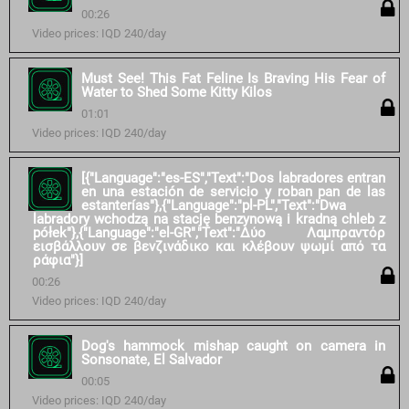
00:26
Video prices: IQD 240/day
Must See! This Fat Feline Is Braving His Fear of
Water to Shed Some Kitty Kilos
01:01
Video prices: IQD 240/day
[{"Language":"es-ES","Text":"Dos labradores entran
en una estación de servicio y roban pan de las
estanterías"},{"Language":"pl-PL","Text":"Dwa
labradory wchodzą na stację benzynową i kradną chleb z
półek"},{"Language":"el-GR","Text":"Δύο Λαμπραντόρ
εισβάλλουν σε βενζινάδικο και κλέβουν ψωμί από τα
ράφια"}]
00:26
Video prices: IQD 240/day
Dog's hammock mishap caught on camera in
Sonsonate, El Salvador
00:05
Video prices: IQD 240/day