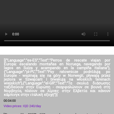
[{"Language":"es-ES","Text":"Perros de rescate viajan por
Europa: escalando montañas en Noruega, navegando por
lagos en Suiza y acampando en la campiña italiana"},
{"Language":"pl-PL","Text":"Psy ratownicze podróżują po
Europie - wspinają się na góry w Norwegii, pływają przez
jeziora w Szwajcarii i biwakują na włoskich terenach
wiejskich"},{"Language":"el-GR","Text":"Τα σκυλιά διάσωσης
ταξιδεύουν στην Ευρώπη - σκαρφαλώνουν σε βουνά στη
Νορβηγία, πλέουν σε λίμνες στην Ελβετία και κάνουν
κάμπινγκ στην ιταλική εξοχή"}]
00:04:00
Video prices: IQD 240/day