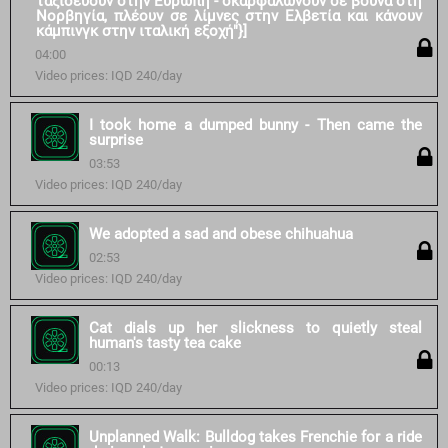
ταξιδεύουν στην Ευρώπη - σκαρφαλώνουν σε βουνά στη
Νορβηγία, πλέουν σε λίμνες στην Ελβετία και κάνουν
κάμπινγκ στην ιταλική εξοχή"}]
04:00
Video prices: IQD 240/day
I took home a dumped bunny - Then came the
surprise
03:53
Video prices: IQD 240/day
We adopted a sad and obese chihuahua
02:53
Video prices: IQD 240/day
Cat dials up her slickness to quietly steal
human's tasty tea cake
00:13
Video prices: IQD 240/day
Unplanned Walk: Bulldog takes Frenchie for a ride